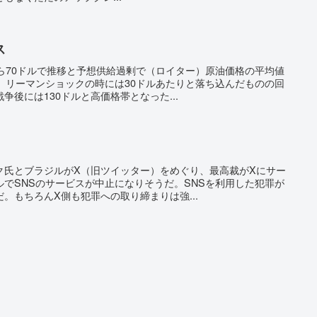
ス
ら70ドルで推移と予想供給過剰で（ロイター）原油価格の平均値
、リーマンショックの時には30ドルあたりと落ち込んだものの回
後には130ドルと高価格帯となった...
ク氏とブラジルがX（旧ツイッター）をめぐり、最高裁がXにサー
でSNSのサービスが中止になりそうだ。SNSを利用した犯罪が
。もちろんX側も犯罪への取り締まりは強...