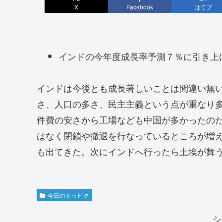
X
Facebook
はてブ
インドの今年度成長率予測７％に引き上
インドは今後とも成長著しいことは間違い無い
さ、人口の多さ、民主主義という点が重なり
件費の安さから工場なども中国が多かったの
はなく閉鎖や撤退を行なっているところが増
も出てきた。次にインドへ行ったら土埃が舞
今日のトッピク
シ