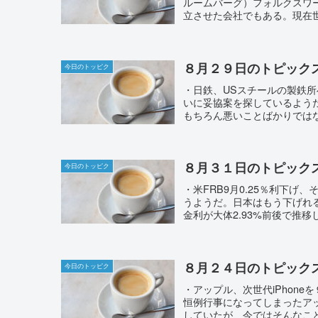
ルームバーグ）フォルクスワ
立させた会社でもある。現在世
８月２９日のトピック
今日のトッピク
・日鉄、USスチールの製鉄
いに妥協案を探しているよう
もちろん悪いことばかりではな
８月３１日のトピック
今日のトッピク
・米FRB9月0.25％利下げ
うようだ。日本はもう下げれ
金利が大体2.93%前後で推移
８月２４日のトピック
今日のトッピク
・アップル、次世代iPhoneを
恒例行事になってしまったア
していたが、今ではそんなこと