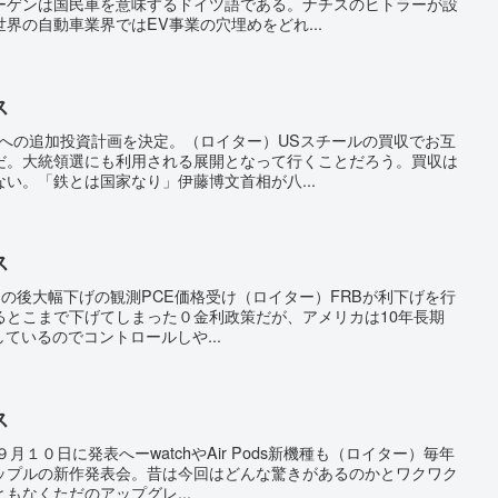
ーゲンは国民車を意味するドイツ語である。ナチスのヒトラーが設
界の自動車業界ではEV事業の穴埋めをどれ...
ス
所への追加投資計画を決定。（ロイター）USスチールの買収でお互
だ。大統領選にも利用される展開となって行くことだろう。買収は
い。「鉄とは国家なり」伊藤博文首相が八...
ス
、その後大幅下げの観測PCE価格受け（ロイター）FRBが利下げを行
るとこまで下げてしまった０金利政策だが、アメリカは10年長期
しているのでコントロールしや...
ス
９月１０日に発表へーwatchやAir Pods新機種も（ロイター）毎年
ップルの新作発表会。昔は今回はどんな驚きがあるのかとワクワク
もなくただのアップグレ...