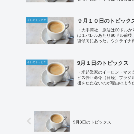
９月１０日のトピック
今日のトッピク
・大手商社、原油は60ドルか
は１バレルあたり60ドル前後
復傾向にあった。ウクライナ戦争
9月１日のトピックス
今日のトッピク
・米起業家のイーロン・マス
ビス停止命令（日経）ブラジル
後をたたないのが理由のようだ
9月3日のトピックス