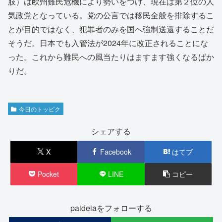
肢）は欧州難民危機により勢いをつけ、現在は第２位の人
気政党となっている。党の公言では移民全般を排除するこ
とが目的ではなく、犯罪者のみを国へ強制送還することだ
そうだ。日本でも入管法が2024年に改正されることにな
った。これから難民への風当たりはますます強くなるばか
りだ。
今日のトッピク
シェアする
X
Facebook
はてブ
Pocket
LINE
コピー
paideiaをフォローする