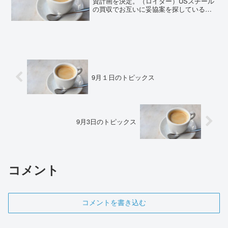
資計画を決定。（ロイター）USスチール
の買収でお互いに妥協案を探しているよ
うだ。大統領選にも利用される展開とな
って行くことだろう。買収はもちろん悪
いことばかりではない。「鉄とは国家な
り」伊藤博文首相が八...
9月１日のトピックス
9月3日のトピックス
コメント
コメントを書き込む