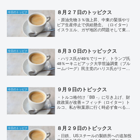
８月２７日のトッピクス
今日のトッピク
・原油先物３％強上昇、中東の緊張やリ
ビア生産停止で供給懸念。（ロイター）
イスラエル、ガザ地区の問題そして東西
リビアでの出来事による石油への需要が
高まっている。石油が取れる場所は他の
鉱山資源のように決まっていて、また輸
入ルートも決まっている。...
８月３０日のトッピックス
今日のトッピク
・ハリス氏が49％でリード、トランプ氏
48％ーキニピアック大学世論調査（ブル
ームバーグ）民主党のハリス氏がリード
しているようだ。トランプ元大統領も際
どいところではあるが、前回のヒラリー
候補とは接戦で勝利したのは記憶に新し
い。何よりも暗殺未遂...
９月９日のトピックス
今日のトッピク
・トルコ格付け「BB -」に引き上げ、財
政政策が改善＝フィッチ（ロイター）ト
ルコ、私が秋葉原に行く時必ず食べるケ
バブが美味しい国である。通貨で言えば
トルコリラが利率も高いことで有名だ。
利率が高いということはそれだけ不安定
であるということなの...
８月２９日のトピックス
今日のトッピク
・日鉄、USスチールの製鉄所への追加投