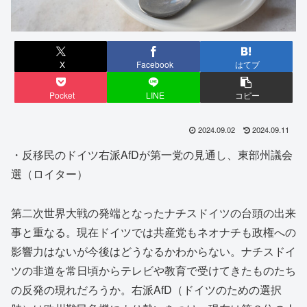
X
Facebook
はてブ
Pocket
LINE
コピー
2024.09.02
2024.09.11
・反移民のドイツ右派AfDが第一党の見通し、東部州議会
選（ロイター）
第二次世界大戦の発端となったナチスドイツの台頭の出来
事と重なる。現在ドイツでは共産党もネオナチも政権への
影響力はないが今後はどうなるかわからない。ナチスドイ
ツの非道を常日頃からテレビや教育で受けてきたものたち
の反発の現れだろうか。右派AfD（ドイツのための選択