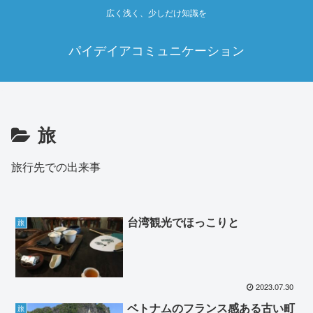
広く浅く、少しだけ知識を
パイデイアコミュニケーション
旅
旅行先での出来事
台湾観光でほっこりと
旅
2023.07.30
ベトナムのフランス感ある古い町
旅